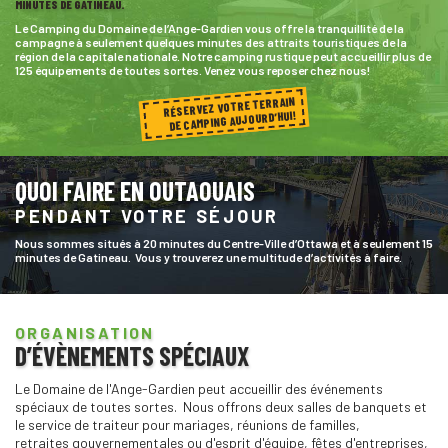
MINUTES DE GATINEAU.
Le Camping du Domaine de l’Ange-Gardien vous offre la tranquillité de la
campagne à seulement quelques minutes des attraits touristiques de la
région de la capitale nationale. Notre camping rustique peut accueillir plus de
125 équipements de toutes sortes. Venez vous reposer chez nous!
RÉSERVEZ VOTRE TERRAIN
DE CAMPING AUJOURD’HUI!
QUOI FAIRE EN OUTAOUAIS
PENDANT VOTRE SÉJOUR
Nous sommes situés à 20 minutes du Centre-Ville d’Ottawa et à seulement 15
minutes de Gatineau. Vous y trouverez une multitude d’activités à faire.
ORGANISATION
D’ÉVÈNEMENTS SPÉCIAUX
Le Domaine de l'Ange-Gardien peut accueillir des événements
spéciaux de toutes sortes. Nous offrons deux salles de banquets et
le service de traiteur pour mariages, réunions de familles,
retraites gouvernementales ou d'esprit d'équipe, fêtes d'entreprises,