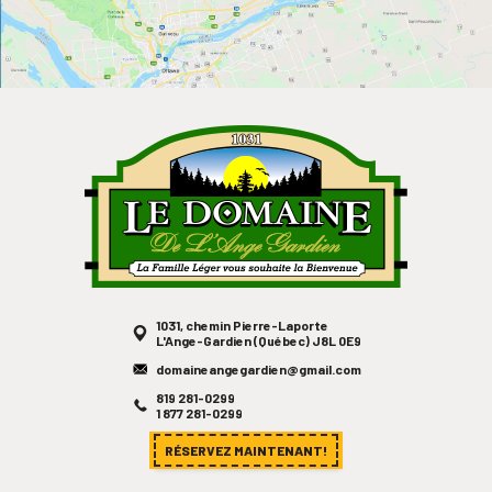
1031, chemin Pierre-Laporte
L'Ange-Gardien (Québec) J8L 0E9
domaineangegardien@gmail.com
819 281-0299
1 877 281-0299
RÉSERVEZ MAINTENANT!