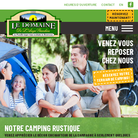
HEURES D'OUVERTURE
CONTACT
EN
RÉSERVEZ
MAINTENANT!
MENU
VENEZ VOUS
REPOSER
CHEZ NOUS
RÉSERVEZ VOTRE
TERRAIN DE CAMPING!
NOTRE CAMPING RUSTIQUE
VENEZ APPRÉCIER LE DÉCOR ENCHANTEUR DE LA CAMPAGNE À SEULEMENT QUELQUES