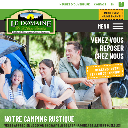
HEURES D'OUVERTURE
CONTACT
EN
RÉSERVEZ
MAINTENANT!
MENU
VENEZ VOUS
REPOSER
CHEZ NOUS
RÉSERVEZ VOTRE
TERRAIN DE CAMPING!
NOTRE CAMPING RUSTIQUE
VENEZ APPRÉCIER LE DÉCOR ENCHANTEUR DE LA CAMPAGNE À SEULEMENT QUELQUES