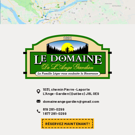
1031, chemin Pierre-Laporte
L'Ange-Gardien (Québec) J8L 0E9
domaineangegardien@gmail.com
819 281-0299
1 877 281-0299
RÉSERVEZ MAINTENANT!