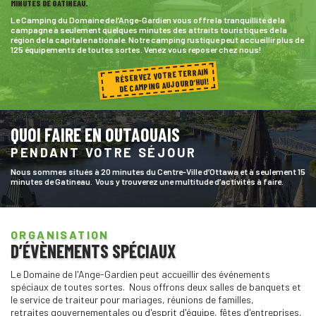
MINUTES DE GATINEAU.
Le Camping du Domaine de l’Ange-Gardien vous offre la tranquillité de la
campagne à seulement quelques minutes des attraits touristiques de la
région de la capitale nationale. Notre camping rustique peut accueillir plus de
125 équipements de toutes sortes. Venez vous reposer chez nous!
RÉSERVEZ VOTRE TERRAIN
DE CAMPING AUJOURD’HUI!
QUOI FAIRE EN OUTAOUAIS
PENDANT VOTRE SÉJOUR
Nous sommes situés à 20 minutes du Centre-Ville d’Ottawa et à seulement 15
minutes de Gatineau. Vous y trouverez une multitude d’activités à faire.
ORGANISATION
D’ÉVÈNEMENTS SPÉCIAUX
Le Domaine de l'Ange-Gardien peut accueillir des événements
spéciaux de toutes sortes. Nous offrons deux salles de banquets et
le service de traiteur pour mariages, réunions de familles,
retraites gouvernementales ou d'esprit d'équipe, fêtes d'entreprises,