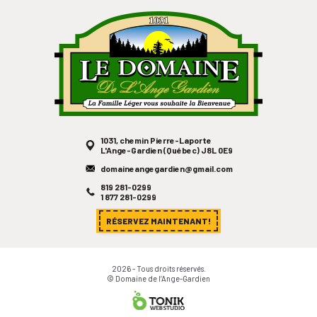
1031, chemin Pierre-Laporte
L'Ange-Gardien (Québec) J8L 0E9
domaineangegardien@gmail.com
819 281-0299
1 877 281-0299
RÉSERVEZ MAINTENANT!
2026 - Tous droits réservés.
© Domaine de l’Ange-Gardien